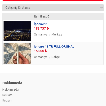
Giyim & Aksesuar
(0)
Hobi & Oyuncak
(0)
Kişisel Bakım & Kozmetik
(0)
İlan Başlığı
Kitap, Dergi & Film
(0)
İphone16
Koleksiyon
(0)
182.737
Medikal Ürünler
(0)
Osmaniye
Merkez
Müzik
(0)
Ofis & Kırtasiye
(0)
İphone 11 TR FULL ORJİNAL
Oyun & Konsol
(0)
15.000
Saat
(0)
Osmaniye
Bahçe
Spor
(0)
Takı, Mücevher & Altın
(0)
Teknik Elektronik
(0)
Yiyecek & İçecek
(0)
Hakkımızda
Hakkımızda
Reklam
İletişim