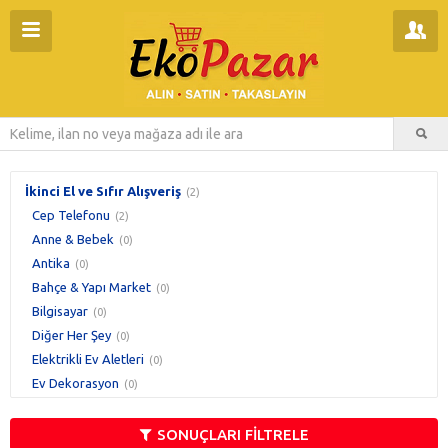
İkinci El ve Sıfır Alışveriş
(2)
Cep Telefonu
(2)
Anne & Bebek
(0)
Antika
(0)
Bahçe & Yapı Market
(0)
Bilgisayar
(0)
Diğer Her Şey
(0)
Elektrikli Ev Aletleri
(0)
Ev Dekorasyon
(0)
Ev Elektroniği
(0)
Fotoğraf & Kamera
(0)
SONUÇLARI FİLTRELE