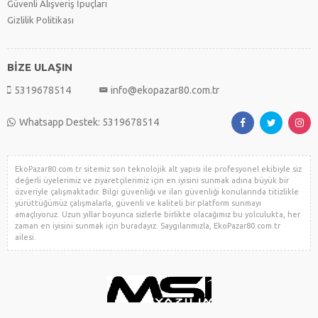
Güvenli Alışveriş İpuçları
Gizlilik Politikası
BİZE ULAŞIN
5319678514
info@ekopazar80.com.tr
Whatsapp Destek: 5319678514
EkoPazar80.com.tr sitemiz son teknolojik alt yapısı ile profesyonel ekibiyle siz
değerli üyelerimiz ve ziyaretçilerimiz için en iyisini sunmak adına büyük bir
özveriyle çalışmaktadır. Bilgi güvenliği ve ilan güvenliği konularında titizlikle
yürüttüğümüz çalışmalarla, güvenli ve kaliteli bir platform sunmayı
amaçlıyoruz. Uzun yıllar boyunca sizlerle birlikte olacağımız bu yolculukta, her
zaman en iyisini sunmak için buradayız. Saygılarımızla, EkoPazar80.com.tr
ailesi.