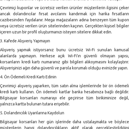
Çevrimiçi kuponlar ve ücretsiz verilen ürünler müşterilerin ilgisini çeker
ancak dolandırıcılar fırsat avcılarını kandırmak için harika fırsatların
cazibesinden faydalanır. Mega mağazaların adına benzeyen tüm kupon
veya ücretsiz verilen ürün sitelerinden kaçının. Gerçekten kişisel bilgiler
içeren uzun bir profil oluşturmanızı isteyen sitelere dikkat edin.
3. Kafede Alışveriş Yapmayın
Alışveriş yapmak istiyorsanız bunu ücretsiz Wi-Fi sunulan kamusal
alanlarda yapmayın. Herkese açık Wi-Fi’ın güvenli olmayan yapısı,
korsanların kredi kartı numaranız gibi bilgileri alıkoymasını kolaylaştırır.
Alışverişinizi ağın daha güvenli ve parola korumalı olduğu evinizde yapın.
4. Ön Ödemeli Kredi Kartı Edinin
Çevrimiçi alışveriş yaparken, tüm satın alma işlemlerinde bir ön ödemeli
kredi kartı kullanın. Ön ödemeli kartlar banka hesabınıza bağlı değildir.
Bilgisayar korsanları numarayı ele geçirirse tüm birikiminize değil,
yalnızca kartta bulunan tutara erişebilir.
5. Dolandırıcılık Uyarılarına Kaydolun
Bilgisayar korsanları her gün işlerinde daha ustalaşmakta ve böylece
müşterilerin hangi dolandırıcılıkların aktif olarak gerçekleştirildiğini