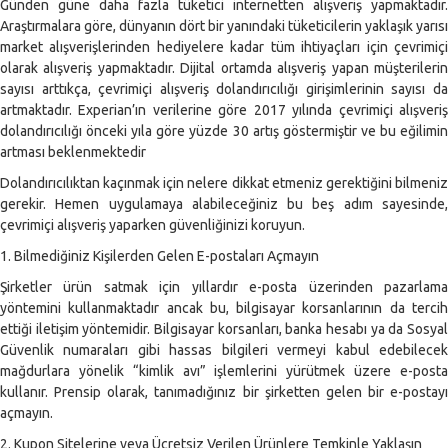
Günden güne daha fazla tüketici internetten alışveriş yapmaktadır.
Araştırmalara göre, dünyanın dört bir yanındaki tüketicilerin yaklaşık yarısı
market alışverişlerinden hediyelere kadar tüm ihtiyaçları için çevrimiçi
olarak alışveriş yapmaktadır. Dijital ortamda alışveriş yapan müşterilerin
sayısı arttıkça, çevrimiçi alışveriş dolandırıcılığı girişimlerinin sayısı da
artmaktadır. Experian’ın verilerine göre 2017 yılında çevrimiçi alışveriş
dolandırıcılığı önceki yıla göre yüzde 30 artış göstermiştir ve bu eğilimin
artması beklenmektedir
Dolandırıcılıktan kaçınmak için nelere dikkat etmeniz gerektiğini bilmeniz
gerekir. Hemen uygulamaya alabileceğiniz bu beş adım sayesinde,
çevrimiçi alışveriş yaparken güvenliğinizi koruyun.
1. Bilmediğiniz Kişilerden Gelen E-postaları Açmayın
Şirketler ürün satmak için yıllardır e-posta üzerinden pazarlama
yöntemini kullanmaktadır ancak bu, bilgisayar korsanlarının da tercih
ettiği iletişim yöntemidir. Bilgisayar korsanları, banka hesabı ya da Sosyal
Güvenlik numaraları gibi hassas bilgileri vermeyi kabul edebilecek
mağdurlara yönelik “kimlik avı” işlemlerini yürütmek üzere e-posta
kullanır. Prensip olarak, tanımadığınız bir şirketten gelen bir e-postayı
açmayın.
2. Kupon Sitelerine veya Ücretsiz Verilen Ürünlere Temkinle Yaklaşın