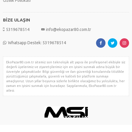
Gizlilik Politikası
BİZE ULAŞIN
5319678514
info@ekopazar80.com.tr
Whatsapp Destek: 5319678514
EkoPazar80.com.tr sitemiz son teknolojik alt yapısı ile profesyonel ekibiyle siz
değerli üyelerimiz ve ziyaretçilerimiz için en iyisini sunmak adına büyük bir
özveriyle çalışmaktadır. Bilgi güvenliği ve ilan güvenliği konularında titizlikle
yürüttüğümüz çalışmalarla, güvenli ve kaliteli bir platform sunmayı
amaçlıyoruz. Uzun yıllar boyunca sizlerle birlikte olacağımız bu yolculukta, her
zaman en iyisini sunmak için buradayız. Saygılarımızla, EkoPazar80.com.tr
ailesi.