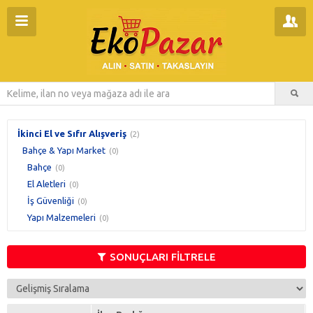
İkinci El ve Sıfır Alışveriş
(2)
Bahçe & Yapı Market
(0)
Bahçe
(0)
El Aletleri
(0)
İş Güvenliği
(0)
Yapı Malzemeleri
(0)
SONUÇLARI FİLTRELE