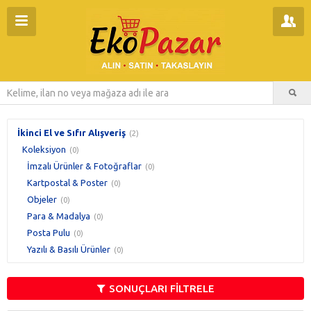
İkinci El ve Sıfır Alışveriş
(2)
Koleksiyon
(0)
İmzalı Ürünler & Fotoğraflar
(0)
Kartpostal & Poster
(0)
Objeler
(0)
Para & Madalya
(0)
Posta Pulu
(0)
Yazılı & Basılı Ürünler
(0)
SONUÇLARI FİLTRELE