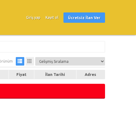
Ücretsiz İlan Ver
Giriş yap
Kayıt ol
örünüm
Fiyat
İlan Tarihi
Adres