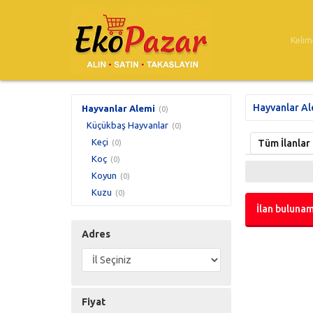
Hayvanlar Al
Hayvanlar Alemi
(0)
Küçükbaş Hayvanlar
(0)
Keçi
Tüm İlanlar
(0)
Koç
(0)
Koyun
(0)
Kuzu
(0)
İlan bulunam
Adres
Fiyat