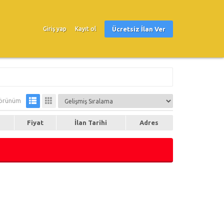
Ücretsiz İlan Ver
Giriş yap
Kayıt ol
örünüm
Fiyat
İlan Tarihi
Adres