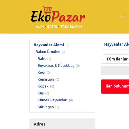
Hayvanlar Al
Hayvanlar Alemi
(0)
Bakım Ürünleri
(0)
Balık
Tüm İlanlar
(0)
Büyükbaş & Küçükbaş
(0)
Kedi
(0)
Kemirgen
(0)
İlan bulunam
Köpek
(0)
Kuş
(0)
Kümes Hayvanları
(0)
Sürüngen
(0)
Adres