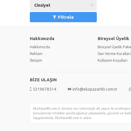
Cinsiyet
Filtrele
Hakkımızda
Bireysel Üyelik
Hakkımızda
Bireysel Üyelik Pake
Reklam
İlan Verme Kuralları
İletişim
Kullanım Koşulları
BİZE ULAŞIN
5319678514
info@ekopazar80.com.tr
EkoPazar80.com.tr sitemiz son teknolojik alt yapısı ile profesyonel
konularında titizlikle yürüttüğümüz çalışmalarla, güvenli ve kalit
Saygılarımızla, EkoPazar80.com.tr ailesi.