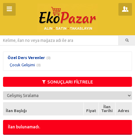
Özel Ders Verenler
(0)
Çocuk Gelişimi
(0)
SONUÇLARI FİLTRELE
İlan
İlan Başlığı
Fiyat
Tarihi
Adres
İlan bulunamadı.