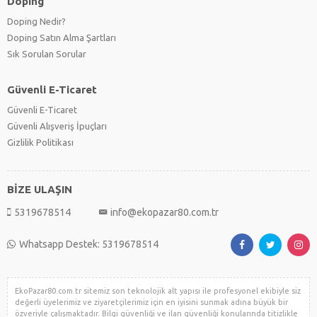
Doping
Doping Nedir?
Doping Satın Alma Şartları
Sık Sorulan Sorular
Güvenli E-Ticaret
Güvenli E-Ticaret
Güvenli Alışveriş İpuçları
Gizlilik Politikası
BİZE ULAŞIN
5319678514
info@ekopazar80.com.tr
Whatsapp Destek: 5319678514
EkoPazar80.com.tr sitemiz son teknolojik alt yapısı ile profesyonel ekibiyle siz
değerli üyelerimiz ve ziyaretçilerimiz için en iyisini sunmak adına büyük bir
özveriyle çalışmaktadır. Bilgi güvenliği ve ilan güvenliği konularında titizlikle