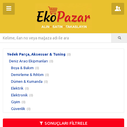
Yedek Parça, Aksesuar & Tuning
(0)
Deniz Aracı Ekipmanları
(0)
Boya & Bakım
(0)
Demirleme & Rıhtım
(0)
Dümen & Kumanda
(0)
Elektrik
(0)
Elektronik
(0)
Giyim
(0)
Güvenlik
(0)
Güverte
(0)
Havalandırma
(0)
SONUÇLARI FİLTRELE