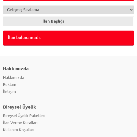
Hırdavat & Tesisat
(0)
Kabin
(0)
Motor Aksamı
(0)
İlan Başlığı
Navigasyon
(0)
Pis Su & Tuvalet
(0)
İlan bulunamadı.
Römork
(0)
Sintine
(0)
Tatlı Su
(0)
Yakıt Sistemi
(0)
Hakkımızda
Yelken Donanımı
(0)
Hakkımızda
Reklam
İletişim
Bireysel Üyelik
Bireysel Üyelik Paketleri
İlan Verme Kuralları
Kullanım Koşulları