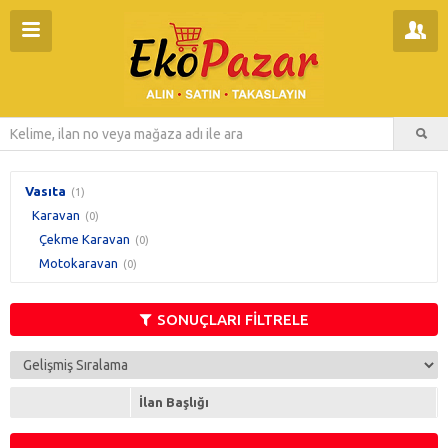
Vasıta
(1)
Karavan
(0)
Çekme Karavan
(0)
Motokaravan
(0)
SONUÇLARI FİLTRELE
İlan Başlığı