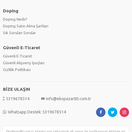
Doping
Doping Nedir?
Doping Satın Alma Şartları
Sık Sorulan Sorular
Güvenli E-Ticaret
Güvenli E-Ticaret
Güvenli Alışveriş İpuçları
Gizlilik Politikası
BİZE ULAŞIN
5319678514
info@ekopazar80.com.tr
Whatsapp Destek: 5319678514
EkoPazar80.com.tr sitemiz son teknolojik alt yapısı ile profesyonel ekibiyle siz