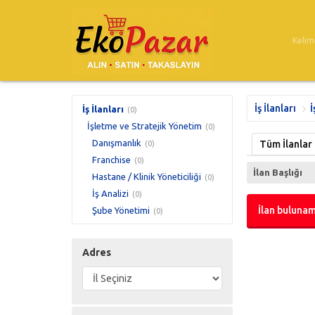
İş İlanları
İ
İş İlanları
(0)
İşletme ve Stratejik Yönetim
(0)
Danışmanlık
Tüm İlanlar
(0)
Franchise
(0)
İlan Başlığı
Hastane / Klinik Yöneticiliği
(0)
İş Analizi
(0)
İlan bulunam
Şube Yönetimi
(0)
Adres